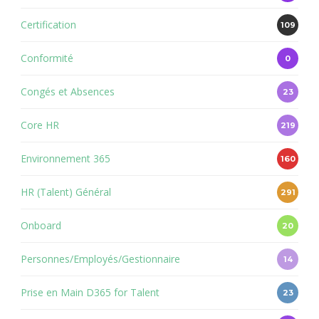
Certification
109
Conformité
0
Congés et Absences
23
Core HR
219
Environnement 365
160
HR (Talent) Général
291
Onboard
20
Personnes/Employés/Gestionnaire
14
Prise en Main D365 for Talent
23