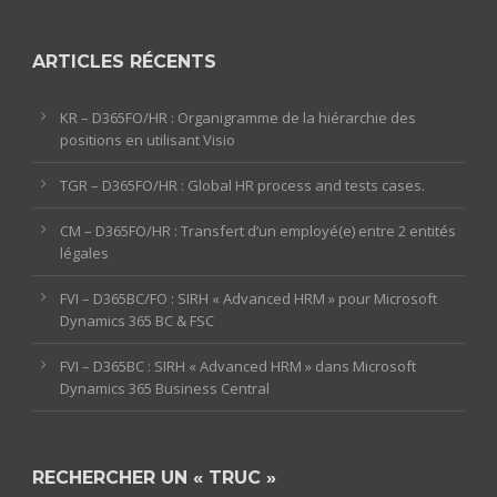
ARTICLES RÉCENTS
KR – D365FO/HR : Organigramme de la hiérarchie des
positions en utilisant Visio
TGR – D365FO/HR : Global HR process and tests cases.
CM – D365FO/HR : Transfert d’un employé(e) entre 2 entités
légales
FVI – D365BC/FO : SIRH « Advanced HRM » pour Microsoft
Dynamics 365 BC & FSC
FVI – D365BC : SIRH « Advanced HRM » dans Microsoft
Dynamics 365 Business Central
RECHERCHER UN « TRUC »