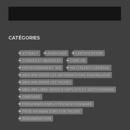
CATÉGORIES
ATTRACT
AVANTAGE
CERTIFICATION
CONGÉS ET ABSENCES
CORE HR
ENVIRONNEMENT 365
HR (TALENT) GÉNÉRAL
MB6-898 GERER LES INFORMATIONS TRAVAILLEUR
MB6-898 GERER LES TACHES
MB6-898 LIBRE-SERVICE EMPLOYE ET GESTIONNAIRE
ONBOARD
PERSONNES/EMPLOYÉS/GESTIONNAIRE
PRISE EN MAIN D365 FOR TALENT
RÉMUNÉRATION