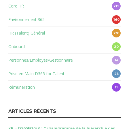
Core HR
219
Environnement 365
160
HR (Talent) Général
291
Onboard
20
Personnes/Employés/Gestionnaire
14
Prise en Main D365 for Talent
23
Rémunération
11
ARTICLES RÉCENTS
KR – D365FO/HR : Organigramme de la hiérarchie des