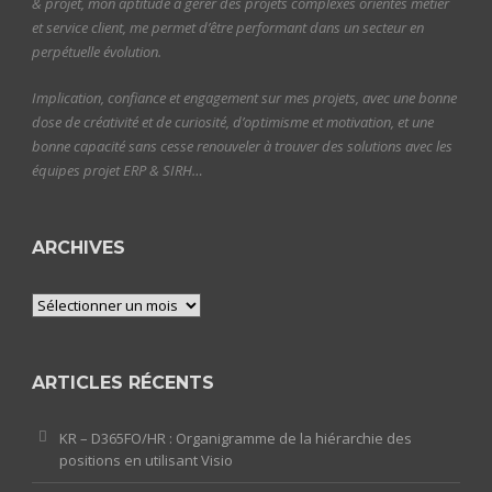
& projet, mon aptitude à gérer des projets complexes orientés métier
et service client, me permet d’être performant dans un secteur en
perpétuelle évolution.
Implication, confiance et engagement sur mes projets, avec une bonne
dose de créativité et de curiosité, d’optimisme et motivation, et une
bonne capacité sans cesse renouveler à trouver des solutions avec les
équipes projet ERP & SIRH…
ARCHIVES
Archives
ARTICLES RÉCENTS
KR – D365FO/HR : Organigramme de la hiérarchie des
positions en utilisant Visio