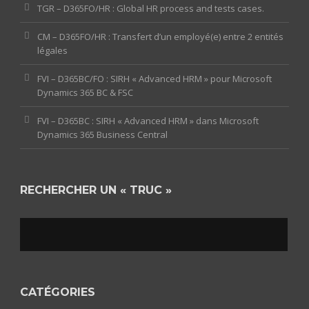
TGR – D365FO/HR : Global HR process and tests cases.
CM – D365FO/HR : Transfert d’un employé(e) entre 2 entités
légales
FVI – D365BC/FO : SIRH « Advanced HRM » pour Microsoft
Dynamics 365 BC & FSC
FVI – D365BC : SIRH « Advanced HRM » dans Microsoft
Dynamics 365 Business Central
RECHERCHER UN « TRUC »
CATÉGORIES