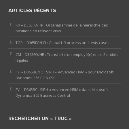
ARTICLES RÉCENTS
KR – D365FO/HR : Organigramme de la hiérarchie des
positions en utilisant Visio
TGR – D365FO/HR : Global HR process and tests cases.
CM – D365FO/HR : Transfert d’un employé(e) entre 2 entités
légales
FVI – D365BC/FO : SIRH « Advanced HRM » pour Microsoft
Dynamics 365 BC & FSC
FVI – D365BC : SIRH « Advanced HRM » dans Microsoft
Dynamics 365 Business Central
RECHERCHER UN « TRUC »