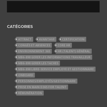
CATÉGORIES
ATTRACT
AVANTAGE
CERTIFICATION
CONGÉS ET ABSENCES
CORE HR
ENVIRONNEMENT 365
HR (TALENT) GÉNÉRAL
MB6-898 GERER LES INFORMATIONS TRAVAILLEUR
MB6-898 GERER LES TACHES
MB6-898 LIBRE-SERVICE EMPLOYE ET GESTIONNAIRE
ONBOARD
PERSONNES/EMPLOYÉS/GESTIONNAIRE
PRISE EN MAIN D365 FOR TALENT
RÉMUNÉRATION