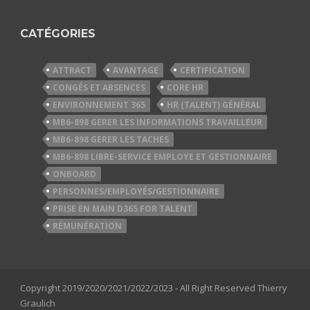
CATÉGORIES
ATTRACT
AVANTAGE
CERTIFICATION
CONGÉS ET ABSENCES
CORE HR
ENVIRONNEMENT 365
HR (TALENT) GÉNÉRAL
MB6-898 GERER LES INFORMATIONS TRAVAILLEUR
MB6-898 GERER LES TACHES
MB6-898 LIBRE-SERVICE EMPLOYE ET GESTIONNAIRE
ONBOARD
PERSONNES/EMPLOYÉS/GESTIONNAIRE
PRISE EN MAIN D365 FOR TALENT
RÉMUNÉRATION
Copyright 2019/2020/2021/2022/2023 - All Right Reserved Thierry
Graulich