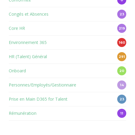
0
Congés et Absences
23
Core HR
219
Environnement 365
160
HR (Talent) Général
291
Onboard
20
Personnes/Employés/Gestionnaire
14
Prise en Main D365 for Talent
23
Rémunération
11