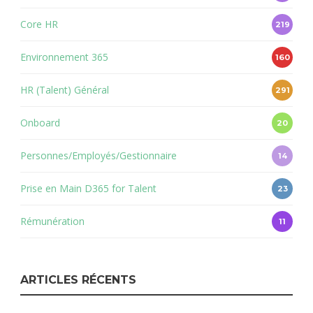
Core HR
219
Environnement 365
160
HR (Talent) Général
291
Onboard
20
Personnes/Employés/Gestionnaire
14
Prise en Main D365 for Talent
23
Rémunération
11
ARTICLES RÉCENTS