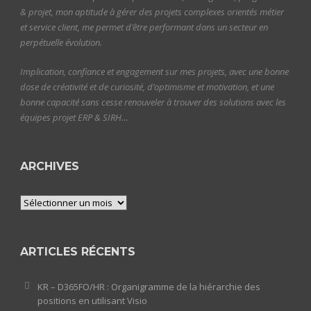
& projet, mon aptitude à gérer des projets complexes orientés métier
et service client, me permet d’être performant dans un secteur en
perpétuelle évolution.
Implication, confiance et engagement sur mes projets, avec une bonne
dose de créativité et de curiosité, d’optimisme et motivation, et une
bonne capacité sans cesse renouveler à trouver des solutions avec les
équipes projet ERP & SIRH…
ARCHIVES
Archives
ARTICLES RÉCENTS
KR – D365FO/HR : Organigramme de la hiérarchie des
positions en utilisant Visio