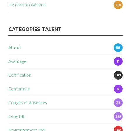
HR (Talent) Général
291
CATÉGORIES TALENT
Attract
58
Avantage
11
Certification
109
Conformité
0
Congés et Absences
23
Core HR
219
Environnement 365
160