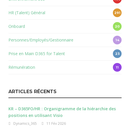
HR (Talent) Général
291
Onboard
20
Personnes/Employés/Gestionnaire
14
Prise en Main D365 for Talent
23
Rémunération
11
ARTICLES RÉCENTS
KR – D365FO/HR : Organigramme de la hiérarchie des
positions en utilisant Visio
Dynamics_365
11 Fév 2026