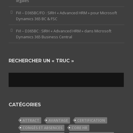
légales
FVI – D365BC/FO : SIRH « Advanced HRM » pour Microsoft
Dynamics 365 BC & FSC
FVI – D365BC : SIRH « Advanced HRM » dans Microsoft
Dynamics 365 Business Central
RECHERCHER UN « TRUC »
CATÉGORIES
ATTRACT
AVANTAGE
CERTIFICATION
CONGÉS ET ABSENCES
CORE HR