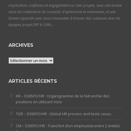
Implication, confiance et engagement sur mes projets, avec une bonne
dose de créativité et de curiosité, d’optimisme et motivation, et une
bonne capacité sans cesse renouveler à trouver des solutions avec les
équipes projet ERP & SIRH…
ARCHIVES
Archives
ARTICLES RÉCENTS
KR – D365FO/HR : Organigramme de la hiérarchie des
positions en utilisant Visio
TGR – D365FO/HR : Global HR process and tests cases.
CM – D365FO/HR : Transfert d’un employé(e) entre 2 entités