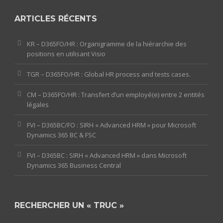
ARTICLES RÉCENTS
KR – D365FO/HR : Organigramme de la hiérarchie des
positions en utilisant Visio
TGR – D365FO/HR : Global HR process and tests cases.
CM – D365FO/HR : Transfert d’un employé(e) entre 2 entités
légales
FVI – D365BC/FO : SIRH « Advanced HRM » pour Microsoft
Dynamics 365 BC & FSC
FVI – D365BC : SIRH « Advanced HRM » dans Microsoft
Dynamics 365 Business Central
RECHERCHER UN « TRUC »