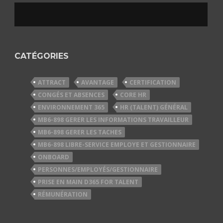
CATÉGORIES
ATTRACT
AVANTAGE
CERTIFICATION
CONGÉS ET ABSENCES
CORE HR
ENVIRONNEMENT 365
HR (TALENT) GÉNÉRAL
MB6-898 GERER LES INFORMATIONS TRAVAILLEUR
MB6-898 GERER LES TACHES
MB6-898 LIBRE-SERVICE EMPLOYE ET GESTIONNAIRE
ONBOARD
PERSONNES/EMPLOYÉS/GESTIONNAIRE
PRISE EN MAIN D365 FOR TALENT
RÉMUNÉRATION