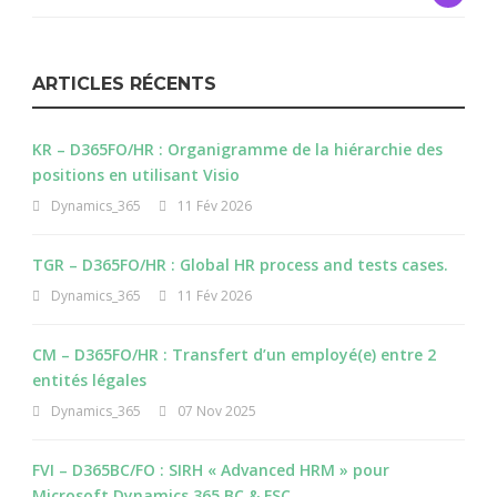
ARTICLES RÉCENTS
KR – D365FO/HR : Organigramme de la hiérarchie des
positions en utilisant Visio
Dynamics_365
11 Fév 2026
TGR – D365FO/HR : Global HR process and tests cases.
Dynamics_365
11 Fév 2026
CM – D365FO/HR : Transfert d’un employé(e) entre 2
entités légales
Dynamics_365
07 Nov 2025
FVI – D365BC/FO : SIRH « Advanced HRM » pour
Microsoft Dynamics 365 BC & FSC