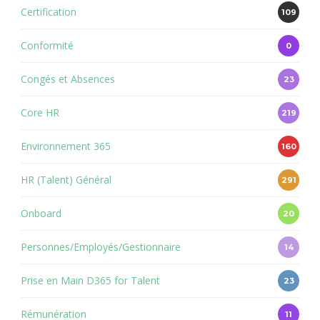
Certification
109
Conformité
0
Congés et Absences
23
Core HR
219
Environnement 365
160
HR (Talent) Général
291
Onboard
20
Personnes/Employés/Gestionnaire
14
Prise en Main D365 for Talent
23
Rémunération
11