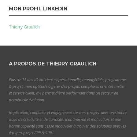
MON PROFIL LINKEDIN
Thierry Graulich
A PROPOS DE THIERRY GRAULICH
Plus de 15 ans d’expérience opérationnelle, managériale, programme
& projet, mon aptitude à gérer des projets complexes orientés métier
et service client, me permet d’être performant dans un secteur en
perpétuelle évolution.
Implication, confiance et engagement sur mes projets, avec une bonne
dose de créativité et de curiosité, d’optimisme et motivation, et une
bonne capacité sans cesse renouveler à trouver des solutions avec les
équipes projet ERP & SIRH…