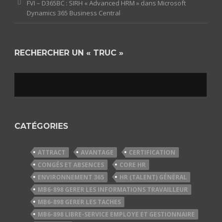
FVI – D365BC : SIRH « Advanced HRM » dans Microsoft
Dynamics 365 Business Central
RECHERCHER UN « TRUC »
CATÉGORIES
ATTRACT
AVANTAGE
CERTIFICATION
CONGÉS ET ABSENCES
CORE HR
ENVIRONNEMENT 365
HR (TALENT) GÉNÉRAL
MB6-898 GERER LES INFORMATIONS TRAVAILLEUR
MB6-898 GERER LES TACHES
MB6-898 LIBRE-SERVICE EMPLOYE ET GESTIONNAIRE