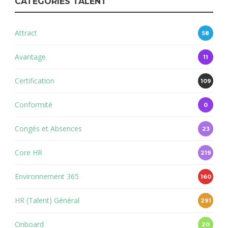
CATÉGORIES TALENT
Attract
58
Avantage
11
Certification
109
Conformité
0
Congés et Absences
23
Core HR
219
Environnement 365
160
HR (Talent) Général
291
Onboard
20