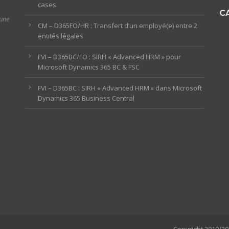
cases.
C
 une
CM – D365FO/HR : Transfert d’un employé(e) entre 2
entités légales
FVI – D365BC/FO : SIRH « Advanced HRM » pour
Microsoft Dynamics 365 BC & FSC
FVI – D365BC : SIRH « Advanced HRM » dans Microsoft
Dynamics 365 Business Central