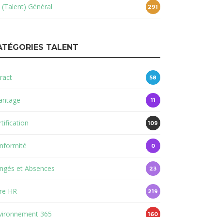
 (Talent) Général
291
ATÉGORIES TALENT
ract
58
antage
11
tification
109
nformité
0
ngés et Absences
23
re HR
219
vironnement 365
160