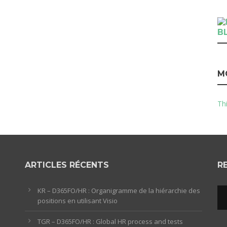
B
M
Thi
ARTICLES RÉCENTS
R
KR – D365FO/HR : Organigramme de la hiérarchie des
positions en utilisant Visio
TGR – D365FO/HR : Global HR process and tests