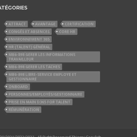
ATÉGORIES
ATTRACT
AVANTAGE
CERTIFICATION
CONGÉS ET ABSENCES
CORE HR
ENVIRONNEMENT 365
HR (TALENT) GÉNÉRAL
MB6-898 GERER LES INFORMATIONS
TRAVAILLEUR
MB6-898 GERER LES TACHES
MB6-898 LIBRE-SERVICE EMPLOYE ET
GESTIONNAIRE
ONBOARD
PERSONNES/EMPLOYÉS/GESTIONNAIRE
PRISE EN MAIN D365 FOR TALENT
RÉMUNÉRATION