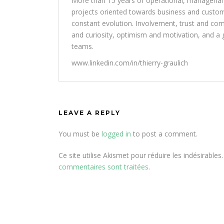
More than 15 years of operational, managerial
projects oriented towards business and customer
constant evolution. Involvement, trust and com
and curiosity, optimism and motivation, and a g
teams.
www.linkedin.com/in/thierry-graulich
LEAVE A REPLY
You must be
logged in
to post a comment.
Ce site utilise Akismet pour réduire les indésirables
commentaires sont traitées
.