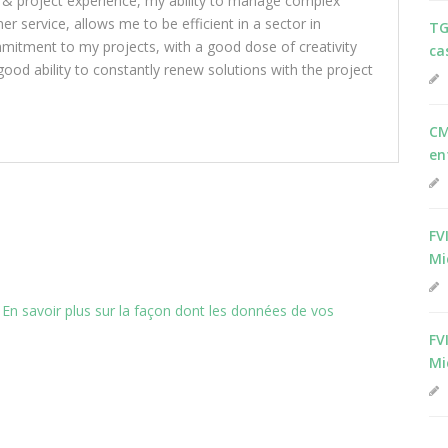
 & project experience, my ability to manage complex
 service, allows me to be efficient in a sector in
TG
mitment to my projects, with a good dose of creativity
ca
ood ability to constantly renew solutions with the project
CM
en
FV
Mi
.
En savoir plus sur la façon dont les données de vos
FV
Mi