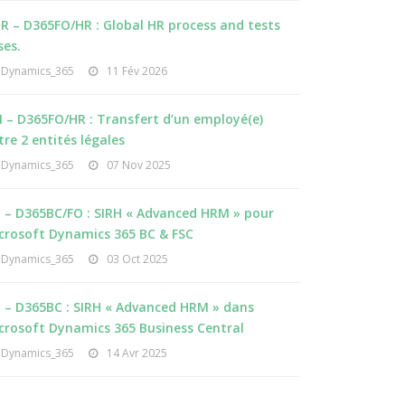
R – D365FO/HR : Global HR process and tests
ses.
Dynamics_365
11 Fév 2026
 – D365FO/HR : Transfert d’un employé(e)
tre 2 entités légales
Dynamics_365
07 Nov 2025
I – D365BC/FO : SIRH « Advanced HRM » pour
crosoft Dynamics 365 BC & FSC
Dynamics_365
03 Oct 2025
I – D365BC : SIRH « Advanced HRM » dans
crosoft Dynamics 365 Business Central
Dynamics_365
14 Avr 2025