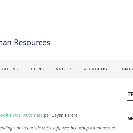
ow devient un co
osoft Power Aut
 TALENT
LIENS
VIDÉOS
A PROPOS
CONT
T
crosoft Power Automate
par Gayan Perera
N
nding » de la part de Microsoft, avec beaucoup d’annonces et