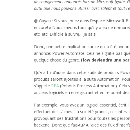
de changements annoncés lors de Microsoft Ignite. G
outil que nous pouvons utiliser avec Talent et tout 
@ Gayan : Si vous jouez dans l’espace Microsoft B
encore! » Nous savons tous qu’il y a eu de nombr
etc. etc. Difficile à suivre… Je sais!
Donc, une petite explication sur ce qui a été ann
annoncé: Power Automate. Cela ne signifie pas 
quelque chose du genre.
Flow deviendra une par
Qu’y a-t-il d’autre dans cette suite de produits Po
produits seront ajoutés à la suite Automation. Pour
s’appelle
RPA
(Robotic Process Automation). Cela v
anciens logiciels en enregistrant et en rejouant des
Par exemple, vous avez un logiciel essentiel, écrit i
effectuer des tâches. La société grandit, ces inter
provoquant des frustrations pour toutes les perso
backend. Donc que fais-tu? À l’aide des flux d’interf