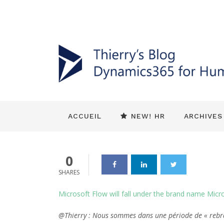
Environnement 365
Microsoft Fl
marque Micr
Dynamics_365
13 Nov 2019
0
ACCUEIL
NEW! HR
ARCHIVES
0
SHARES
Microsoft Flow will fall under the brand name Mi
@Thierry : Nous sommes dans une période de « rebra