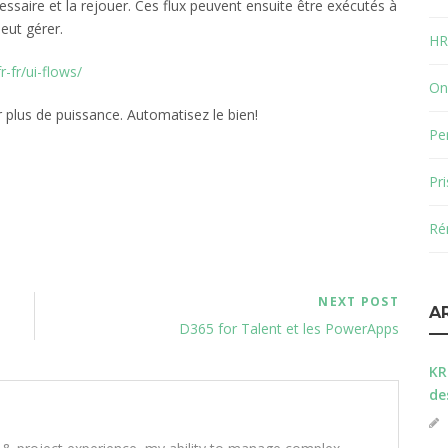
ssaire et la rejouer. Ces flux peuvent ensuite être exécutés à
eut gérer.
HR
r-fr/ui-flows/
On
 plus de puissance. Automatisez le bien!
Pe
Pr
Ré
NEXT POST
A
D365 for Talent et les PowerApps
KR
de