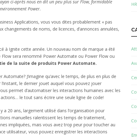
ayan ci-après nous en dit un peu plus sur Flow, formidable
HR
l’environnement Power.
usiness Applications, vous vous dites probablement « pas
eux changements de noms, de licences, d’annonces annulées,
C
Att
oncé à Ignite cette année. Un nouveau nom de marque a été
que Flow sera renommé Power Automate ou Power Flow ou
tie de la suite de produits Power Automate.
Av
wer Automate? J’imagine qu’avec le temps, de plus en plus de
Cer
 l’instant, le dernier jouet auquel vous pouvez jouer
ous permet d’automatiser les interactions humaines avec les
Co
 actions… le tout sans écrire une seule ligne de code!
Co
l y a 20 ans, largement utilisé dans l’organisation pour
actions manuelles ralentissent les temps de traitement,
Co
nnes impliquées, mais vous avez trop peur pour toucher au
ace utilisateur, vous pouvez enregistrer les interactions
En