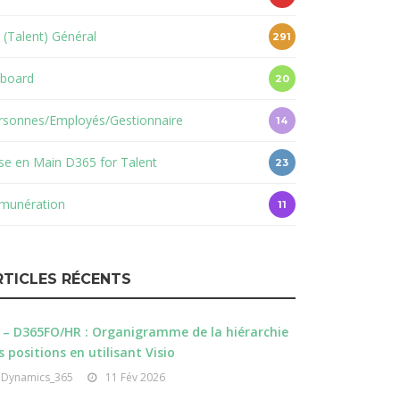
 (Talent) Général
291
board
20
rsonnes/Employés/Gestionnaire
14
ise en Main D365 for Talent
23
munération
11
RTICLES RÉCENTS
 – D365FO/HR : Organigramme de la hiérarchie
s positions en utilisant Visio
Dynamics_365
11 Fév 2026