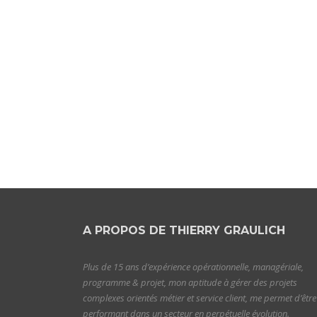
A PROPOS DE THIERRY GRAULICH
Plus de 15 ans d’expérience opérationnelle, managériale,
programme & projet, mon aptitude à gérer des projets
complexes orientés métier et service client, me permet d’être
performant dans un secteur en perpétuelle évolution.