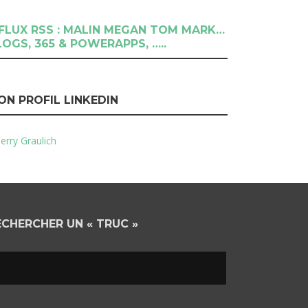
RSS : MALIN MEGAN TOM MARK…
LOGS, 365 & POWERAPPS, …..
ON PROFIL LINKEDIN
erry Graulich
ECHERCHER UN « TRUC »