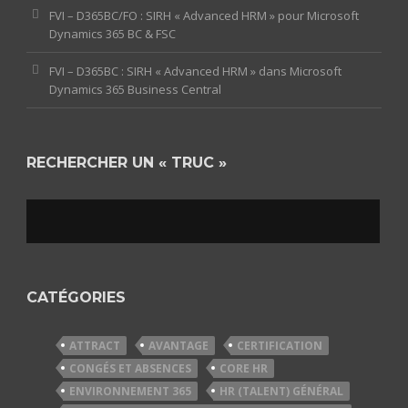
FVI – D365BC/FO : SIRH « Advanced HRM » pour Microsoft
Dynamics 365 BC & FSC
FVI – D365BC : SIRH « Advanced HRM » dans Microsoft
Dynamics 365 Business Central
RECHERCHER UN « TRUC »
CATÉGORIES
ATTRACT
AVANTAGE
CERTIFICATION
CONGÉS ET ABSENCES
CORE HR
ENVIRONNEMENT 365
HR (TALENT) GÉNÉRAL