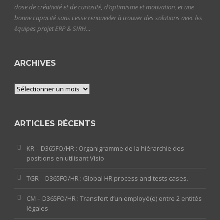
dose de créativité et de curiosité, d’optimisme et motivation, et une
bonne capacité sans cesse renouveler à trouver des solutions avec les
équipes projet ERP & SIRH…
ARCHIVES
Archives
ARTICLES RÉCENTS
KR – D365FO/HR : Organigramme de la hiérarchie des
positions en utilisant Visio
TGR – D365FO/HR : Global HR process and tests cases.
CM – D365FO/HR : Transfert d’un employé(e) entre 2 entités
légales