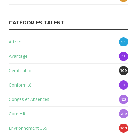
CATÉGORIES TALENT
Attract
58
Avantage
11
Certification
109
Conformité
0
Congés et Absences
23
Core HR
219
Environnement 365
160