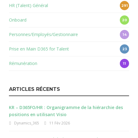
HR (Talent) Général
291
Onboard
20
Personnes/Employés/Gestionnaire
14
Prise en Main D365 for Talent
23
Rémunération
11
ARTICLES RÉCENTS
KR – D365FO/HR : Organigramme de la hiérarchie des
positions en utilisant Visio
Dynamics_365
11 Fév 2026