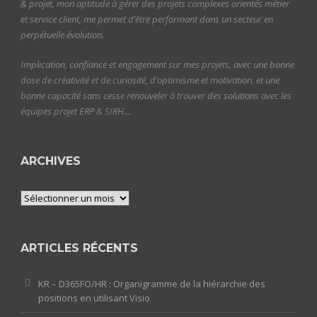
& projet, mon aptitude à gérer des projets complexes orientés métier
et service client, me permet d’être performant dans un secteur en
perpétuelle évolution.
Implication, confiance et engagement sur mes projets, avec une bonne
dose de créativité et de curiosité, d’optimisme et motivation, et une
bonne capacité sans cesse renouveler à trouver des solutions avec les
équipes projet ERP & SIRH…
ARCHIVES
Archives
ARTICLES RÉCENTS
KR – D365FO/HR : Organigramme de la hiérarchie des
positions en utilisant Visio