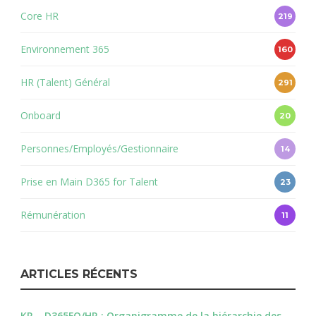
Core HR
219
Environnement 365
160
HR (Talent) Général
291
Onboard
20
Personnes/Employés/Gestionnaire
14
Prise en Main D365 for Talent
23
Rémunération
11
ARTICLES RÉCENTS
KR – D365FO/HR : Organigramme de la hiérarchie des