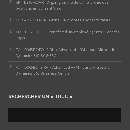
KR – D365FO/HR : Organigramme de la hiérarchie des
positions en utilisant Visio
TGR – D365FO/HR : Global HR process and tests cases.
CM – D365FO/HR : Transfert d’un employé(e) entre 2 entités
légales
FVI – D365BC/FO : SIRH « Advanced HRM » pour Microsoft
Dynamics 365 BC & FSC
FVI – D365BC : SIRH « Advanced HRM » dans Microsoft
Dynamics 365 Business Central
RECHERCHER UN « TRUC »