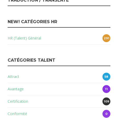
TRADUCTION / TRANSLATE
NEW! CATÉGORIES HR
HR (Talent) Général
291
CATÉGORIES TALENT
Attract
58
Avantage
11
Certification
109
Conformité
0