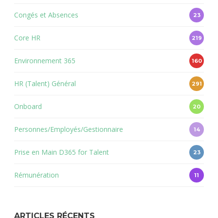
Congés et Absences
23
Core HR
219
Environnement 365
160
HR (Talent) Général
291
Onboard
20
Personnes/Employés/Gestionnaire
14
Prise en Main D365 for Talent
23
Rémunération
11
ARTICLES RÉCENTS