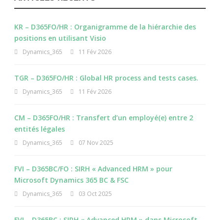
KR – D365FO/HR : Organigramme de la hiérarchie des
positions en utilisant Visio
Dynamics_365
11 Fév 2026
TGR – D365FO/HR : Global HR process and tests cases.
Dynamics_365
11 Fév 2026
CM – D365FO/HR : Transfert d’un employé(e) entre 2
entités légales
Dynamics_365
07 Nov 2025
FVI – D365BC/FO : SIRH « Advanced HRM » pour
Microsoft Dynamics 365 BC & FSC
Dynamics_365
03 Oct 2025
FVI – D365BC : SIRH « Advanced HRM » dans Microsoft