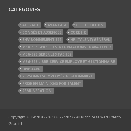
CATÉGORIES
ATTRACT
AVANTAGE
CERTIFICATION
CONGÉS ET ABSENCES
CORE HR
ENVIRONNEMENT 365
HR (TALENT) GÉNÉRAL
MB6-898 GERER LES INFORMATIONS TRAVAILLEUR
MB6-898 GERER LES TACHES
MB6-898 LIBRE-SERVICE EMPLOYE ET GESTIONNAIRE
ONBOARD
PERSONNES/EMPLOYÉS/GESTIONNAIRE
PRISE EN MAIN D365 FOR TALENT
RÉMUNÉRATION
Copyright 2019/2020/2021/2022/2023 - All Right Reserved Thierry
Graulich