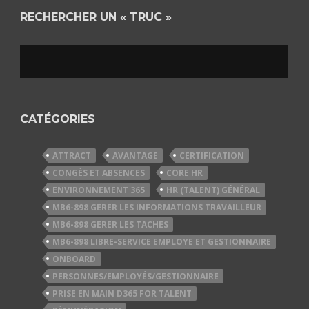
RECHERCHER UN « TRUC »
CATÉGORIES
ATTRACT
AVANTAGE
CERTIFICATION
CONGÉS ET ABSENCES
CORE HR
ENVIRONNEMENT 365
HR (TALENT) GÉNÉRAL
MB6-898 GERER LES INFORMATIONS TRAVAILLEUR
MB6-898 GERER LES TACHES
MB6-898 LIBRE-SERVICE EMPLOYE ET GESTIONNAIRE
ONBOARD
PERSONNES/EMPLOYÉS/GESTIONNAIRE
PRISE EN MAIN D365 FOR TALENT