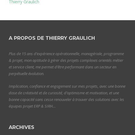
Thierry Graulich
A PROPOS DE THIERRY GRAULICH
Plus de 15 ans d’expérience opérationnelle, managériale, programme
& projet, mon aptitude à gérer des projets complexes orientés métier
et service client, me permet d’être performant dans un secteur en
perpétuelle évolution.
Implication, confiance et engagement sur mes projets, avec une bonne
dose de créativité et de curiosité, d’optimisme et motivation, et une
bonne capacité sans cesse renouveler à trouver des solutions avec les
équipes projet ERP & SIRH…
ARCHIVES