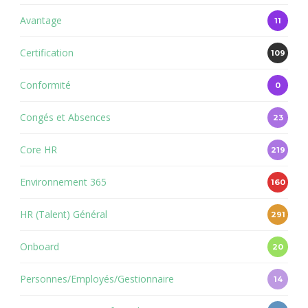
Avantage
11
Certification
109
Conformité
0
Congés et Absences
23
Core HR
219
Environnement 365
160
HR (Talent) Général
291
Onboard
20
Personnes/Employés/Gestionnaire
14