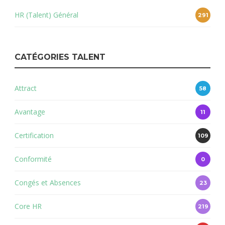
HR (Talent) Général
291
CATÉGORIES TALENT
Attract
58
Avantage
11
Certification
109
Conformité
0
Congés et Absences
23
Core HR
219