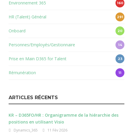
Environnement 365
160
HR (Talent) Général
291
Onboard
20
Personnes/Employés/Gestionnaire
14
Prise en Main D365 for Talent
23
Rémunération
11
ARTICLES RÉCENTS
KR – D365FO/HR : Organigramme de la hiérarchie des
positions en utilisant Visio
Dynamics_365
11 Fév 2026