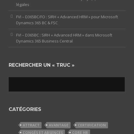
légales
FVI – D365BC/FO : SIRH « Advanced HRM » pour Microsoft
Dynamics 365 BC & FSC
FVI – D365BC : SIRH « Advanced HRM » dans Microsoft
Dynamics 365 Business Central
RECHERCHER UN « TRUC »
CATÉGORIES
ATTRACT
AVANTAGE
CERTIFICATION
CONGÉS ET ABSENCES
CORE HR