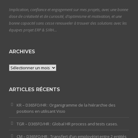
Implication, confiance et engagement sur mes projets, avec une bonne
dose de créativité et de curiosité, d’optimisme et motivation, et une
bonne capacité sans cesse renouveler à trouver des solutions avec les
équipes projet ERP & SIRH…
ARCHIVES
Archives
ARTICLES RÉCENTS
KR – D365FO/HR : Organigramme de la hiérarchie des
positions en utilisant Visio
TGR – D365FO/HR : Global HR process and tests cases.
CM – D365FO/HR : Transfert d’un employé(e) entre 2 entités