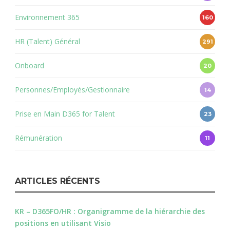
Environnement 365
160
HR (Talent) Général
291
Onboard
20
Personnes/Employés/Gestionnaire
14
Prise en Main D365 for Talent
23
Rémunération
11
ARTICLES RÉCENTS
KR – D365FO/HR : Organigramme de la hiérarchie des
positions en utilisant Visio