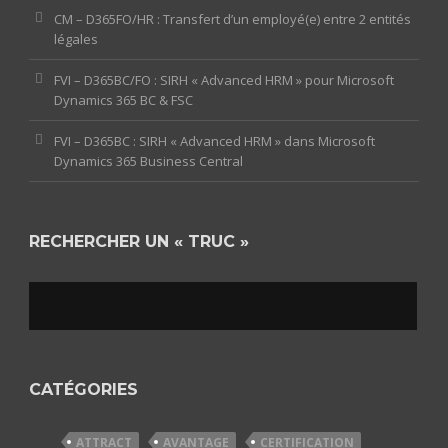
CM – D365FO/HR : Transfert d’un employé(e) entre 2 entités
légales
FVI – D365BC/FO : SIRH « Advanced HRM » pour Microsoft
Dynamics 365 BC & FSC
FVI – D365BC : SIRH « Advanced HRM » dans Microsoft
Dynamics 365 Business Central
RECHERCHER UN « TRUC »
CATÉGORIES
ATTRACT
AVANTAGE
CERTIFICATION