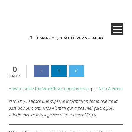
Comment solutionner
l’erreur d’ouverture des
WorkFlows (flux de travail)
dans D365 for Talent
DIMANCHE, 9 AOÛT 2026 - 03:08
Dynamics_365
05 Déc 2019
0
0
SHARES
How to solve the Workflows opening error
par
Nicu Aleman
@Thierry : encore une superbe information technique de la
part de notre ami Nicu Aleman qui a pas mal galéré pour
solutionner ce message d’erreur. « merci Nicu ».