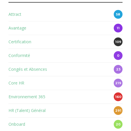
Attract
58
Avantage
11
Certification
109
Conformité
0
Congés et Absences
23
Core HR
219
Environnement 365
160
HR (Talent) Général
291
Onboard
20