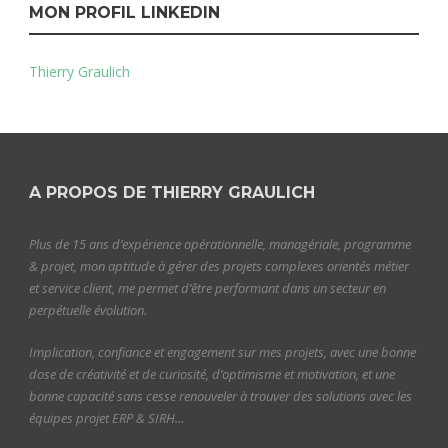
MON PROFIL LINKEDIN
Thierry Graulich
A PROPOS DE THIERRY GRAULICH
Plus de 15 ans d’expérience opérationnelle, managériale, programme
& projet, mon aptitude à gérer des projets complexes orientés métier
et service client, me permet d’être performant dans un secteur en
perpétuelle évolution.
Implication, confiance et engagement sur mes projets, avec une bonne
dose de créativité et de curiosité, d’optimisme et motivation, et une
bonne capacité sans cesse renouveler à trouver des solutions avec les
équipes projet ERP & SIRH…