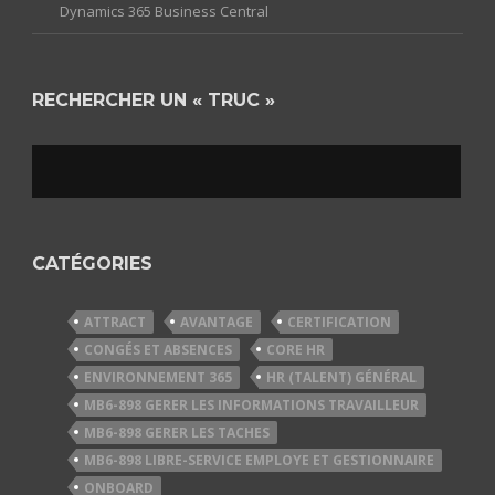
Dynamics 365 Business Central
RECHERCHER UN « TRUC »
CATÉGORIES
ATTRACT
AVANTAGE
CERTIFICATION
CONGÉS ET ABSENCES
CORE HR
ENVIRONNEMENT 365
HR (TALENT) GÉNÉRAL
MB6-898 GERER LES INFORMATIONS TRAVAILLEUR
MB6-898 GERER LES TACHES
MB6-898 LIBRE-SERVICE EMPLOYE ET GESTIONNAIRE
ONBOARD