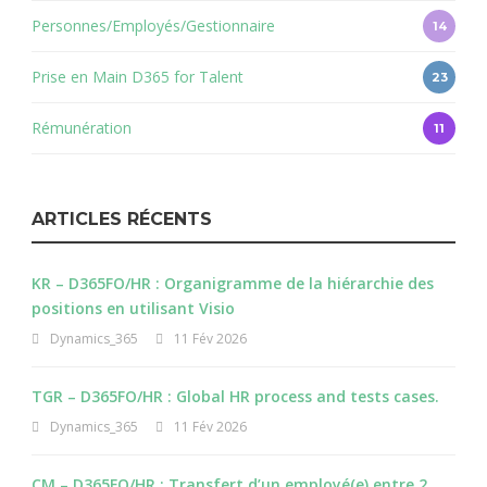
Personnes/Employés/Gestionnaire
14
Prise en Main D365 for Talent
23
Rémunération
11
ARTICLES RÉCENTS
KR – D365FO/HR : Organigramme de la hiérarchie des
positions en utilisant Visio
Dynamics_365
11 Fév 2026
TGR – D365FO/HR : Global HR process and tests cases.
Dynamics_365
11 Fév 2026
CM – D365FO/HR : Transfert d’un employé(e) entre 2