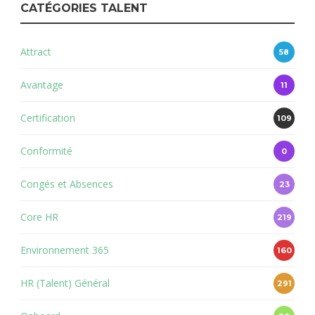
CATÉGORIES TALENT
Attract
58
Avantage
11
Certification
109
Conformité
0
Congés et Absences
23
Core HR
219
Environnement 365
160
HR (Talent) Général
291