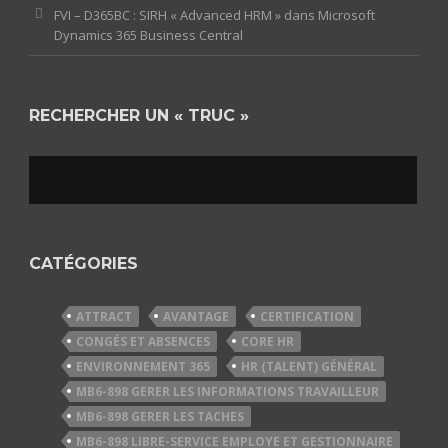
FVI – D365BC : SIRH « Advanced HRM » dans Microsoft
Dynamics 365 Business Central
RECHERCHER UN « TRUC »
CATÉGORIES
ATTRACT
AVANTAGE
CERTIFICATION
CONGÉS ET ABSENCES
CORE HR
ENVIRONNEMENT 365
HR (TALENT) GÉNÉRAL
MB6-898 GERER LES INFORMATIONS TRAVAILLEUR
MB6-898 GERER LES TACHES
MB6-898 LIBRE-SERVICE EMPLOYE ET GESTIONNAIRE