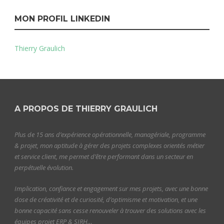
MON PROFIL LINKEDIN
Thierry Graulich
A PROPOS DE THIERRY GRAULICH
Plus de 15 ans d’expérience opérationnelle, managériale, programme
& projet, mon aptitude à gérer des projets complexes orientés métier
et service client, me permet d’être performant dans un secteur en
perpétuelle évolution.
Implication, confiance et engagement sur mes projets, avec une bonne
dose de créativité et de curiosité, d’optimisme et motivation, et une
bonne capacité sans cesse renouveler à trouver des solutions avec les
équipes projet ERP & SIRH…