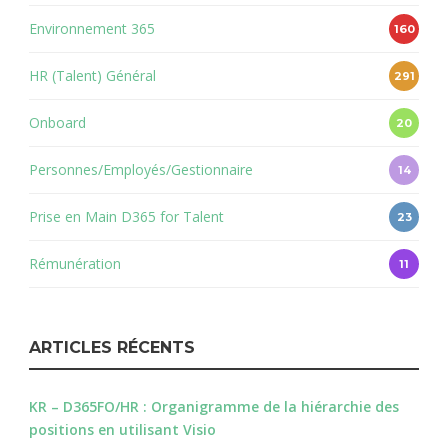
Environnement 365
160
HR (Talent) Général
291
Onboard
20
Personnes/Employés/Gestionnaire
14
Prise en Main D365 for Talent
23
Rémunération
11
ARTICLES RÉCENTS
KR – D365FO/HR : Organigramme de la hiérarchie des
positions en utilisant Visio