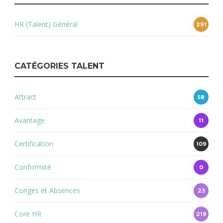
HR (Talent) Général
291
CATÉGORIES TALENT
Attract
58
Avantage
11
Certification
109
Conformité
0
Congés et Absences
23
Core HR
219