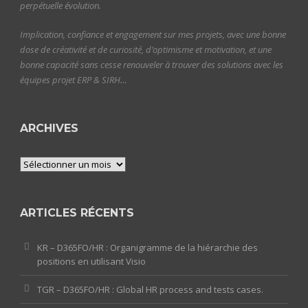
perpétuelle évolution.
Implication, confiance et engagement sur mes projets, avec une bonne
dose de créativité et de curiosité, d’optimisme et motivation, et une
bonne capacité sans cesse renouveler à trouver des solutions avec les
équipes projet ERP & SIRH…
ARCHIVES
Archives
ARTICLES RÉCENTS
KR – D365FO/HR : Organigramme de la hiérarchie des
positions en utilisant Visio
TGR – D365FO/HR : Global HR process and tests cases.