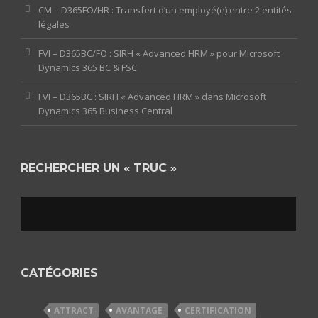
CM – D365FO/HR : Transfert d’un employé(e) entre 2 entités
légales
FVI – D365BC/FO : SIRH « Advanced HRM » pour Microsoft
Dynamics 365 BC & FSC
FVI – D365BC : SIRH « Advanced HRM » dans Microsoft
Dynamics 365 Business Central
RECHERCHER UN « TRUC »
CATÉGORIES
ATTRACT
AVANTAGE
CERTIFICATION