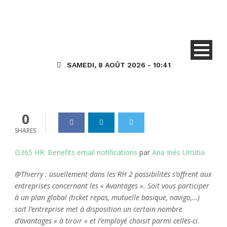
AIU – D365HR/FO :
Notification par Email des
Avantages (Benefits)
SAMEDI, 8 AOÛT 2026 - 10:41
Dynamics_365
19 Mar 2023
0
0
SHARES
D365 HR: Benefits email notifications
par
Ana Inés Urrutia
@Thierry : usuellement dans les RH 2 possibilités s’offrent aux
entreprises concernant les « Avantages ». Soit vous participer
à un plan global (ticket repas, mutuelle basique, navigo,…)
soit l’entreprise met à disposition un certain nombre
d’avantages « à tiroir » et l’employé choisit parmi celles-ci.