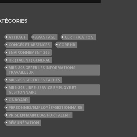
ATÉGORIES
ATTRACT
AVANTAGE
CERTIFICATION
CONGÉS ET ABSENCES
CORE HR
ENVIRONNEMENT 365
HR (TALENT) GÉNÉRAL
MB6-898 GERER LES INFORMATIONS
TRAVAILLEUR
MB6-898 GERER LES TACHES
MB6-898 LIBRE-SERVICE EMPLOYE ET
GESTIONNAIRE
ONBOARD
PERSONNES/EMPLOYÉS/GESTIONNAIRE
PRISE EN MAIN D365 FOR TALENT
RÉMUNÉRATION