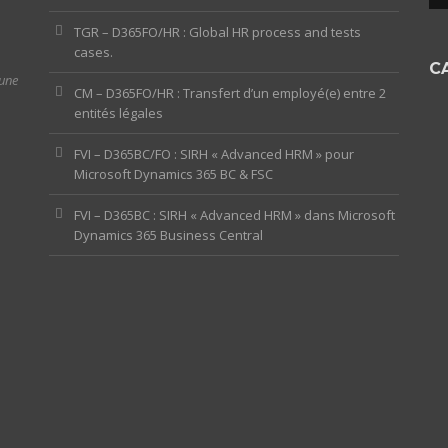
TGR – D365FO/HR : Global HR process and tests
cases.
C
 une
CM – D365FO/HR : Transfert d’un employé(e) entre 2
entités légales
FVI – D365BC/FO : SIRH « Advanced HRM » pour
Microsoft Dynamics 365 BC & FSC
FVI – D365BC : SIRH « Advanced HRM » dans Microsoft
Dynamics 365 Business Central