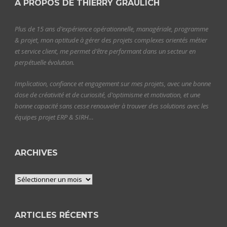
A PROPOS DE THIERRY GRAULICH
Plus de 15 ans d’expérience opérationnelle, managériale, programme
& projet, mon aptitude à gérer des projets complexes orientés métier
et service client, me permet d’être performant dans un secteur en
perpétuelle évolution.
Implication, confiance et engagement sur mes projets, avec une bonne
dose de créativité et de curiosité, d’optimisme et motivation, et une
bonne capacité sans cesse renouveler à trouver des solutions avec les
équipes projet ERP & SIRH…
ARCHIVES
Archives
ARTICLES RÉCENTS