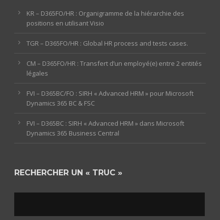
KR – D365FO/HR : Organigramme de la hiérarchie des
positions en utilisant Visio
TGR – D365FO/HR : Global HR process and tests cases.
CM – D365FO/HR : Transfert d’un employé(e) entre 2 entités
légales
FVI – D365BC/FO : SIRH « Advanced HRM » pour Microsoft
Dynamics 365 BC & FSC
FVI – D365BC : SIRH « Advanced HRM » dans Microsoft
Dynamics 365 Business Central
RECHERCHER UN « TRUC »