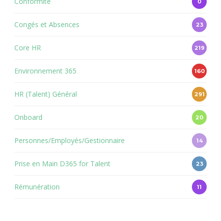
Conformité
0
Congés et Absences
23
Core HR
219
Environnement 365
160
HR (Talent) Général
291
Onboard
20
Personnes/Employés/Gestionnaire
14
Prise en Main D365 for Talent
23
Rémunération
11