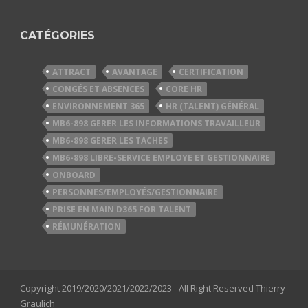
CATÉGORIES
ATTRACT
AVANTAGE
CERTIFICATION
CONGÉS ET ABSENCES
CORE HR
ENVIRONNEMENT 365
HR (TALENT) GÉNÉRAL
MB6-898 GERER LES INFORMATIONS TRAVAILLEUR
MB6-898 GERER LES TACHES
MB6-898 LIBRE-SERVICE EMPLOYE ET GESTIONNAIRE
ONBOARD
PERSONNES/EMPLOYÉS/GESTIONNAIRE
PRISE EN MAIN D365 FOR TALENT
RÉMUNÉRATION
Copyright 2019/2020/2021/2022/2023 - All Right Reserved Thierry
Graulich