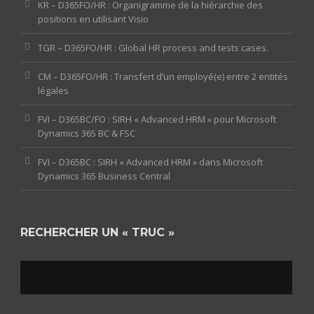
KR – D365FO/HR : Organigramme de la hiérarchie des
positions en utilisant Visio
TGR – D365FO/HR : Global HR process and tests cases.
CM – D365FO/HR : Transfert d’un employé(e) entre 2 entités
légales
FVI – D365BC/FO : SIRH « Advanced HRM » pour Microsoft
Dynamics 365 BC & FSC
FVI – D365BC : SIRH « Advanced HRM » dans Microsoft
Dynamics 365 Business Central
RECHERCHER UN « TRUC »