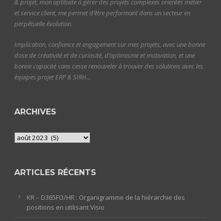
& projet, mon aptitude à gérer des projets complexes orientés métier
et service client, me permet d’être performant dans un secteur en
perpétuelle évolution.
Implication, confiance et engagement sur mes projets, avec une bonne
dose de créativité et de curiosité, d’optimisme et motivation, et une
bonne capacité sans cesse renouveler à trouver des solutions avec les
équipes projet ERP & SIRH…
ARCHIVES
Archives
ARTICLES RÉCENTS
KR – D365FO/HR : Organigramme de la hiérarchie des
positions en utilisant Visio