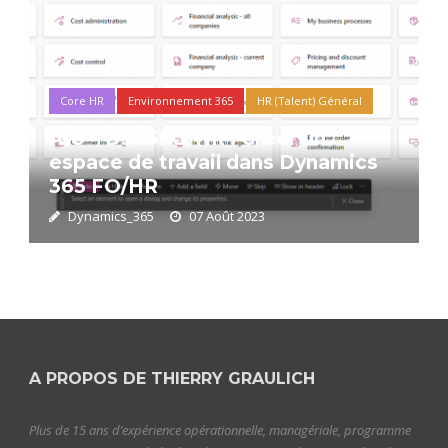
Core HR
Environnement 365
HR (Talent) Général
AIU – D365FO/HR : Créer un
espace de travail dans Dynamics
365 FO/HR
Dynamics_365
07 Août 2023
A PROPOS DE THIERRY GRAULICH
Plus de 15 ans d’expérience opérationnelle, managériale, programme