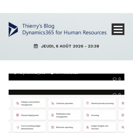
Core HR
Environnement 365
AKE – D365HR/FO : Comment
JEUDI, 6 AOÛT 2026 - 23:38
utiliser l’outil Diagnostic de
sécurité avec l’Enregistreur des
tâches
Dynamics_365
07 Août 2023
0
0