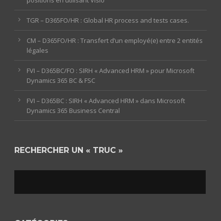
positions en utilisant Visio
TGR – D365FO/HR : Global HR process and tests cases.
CM – D365FO/HR : Transfert d’un employé(e) entre 2 entités
légales
FVI – D365BC/FO : SIRH « Advanced HRM » pour Microsoft
Dynamics 365 BC & FSC
FVI – D365BC : SIRH « Advanced HRM » dans Microsoft
Dynamics 365 Business Central
RECHERCHER UN « TRUC »