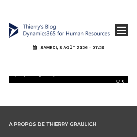
Core HR
Environnement 365
HR (Talent) Général
SAMEDI, 8 AOÛT 2026 - 07:29
PCH – D365HR/FO : Mettre en
place des alertes dans
D365HR/FO
Dynamics_365
30 Déc 2021
0
A PROPOS DE THIERRY GRAULICH