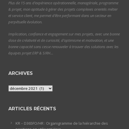
Plus de 15 ans d’expérience opérationnelle, managériale, programme
& projet, mon aptitude à gérer des projets complexes orientés métier
et service client, me permet d’être performant dans un secteur en
perpétuelle évolution.
Implication, confiance et engagement sur mes projets, avec une bonne
dose de créativité et de curiosité, d’optimisme et motivation, et une
bonne capacité sans cesse renouveler à trouver des solutions avec les
équipes projet ERP & SIRH…
ARCHIVES
Archives
ARTICLES RÉCENTS
KR – D365FO/HR : Organigramme de la hiérarchie des