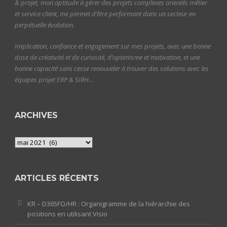
& projet, mon aptitude à gérer des projets complexes orientés métier
et service client, me permet d’être performant dans un secteur en
perpétuelle évolution.
Implication, confiance et engagement sur mes projets, avec une bonne
dose de créativité et de curiosité, d’optimisme et motivation, et une
bonne capacité sans cesse renouveler à trouver des solutions avec les
équipes projet ERP & SIRH…
ARCHIVES
Archives
ARTICLES RÉCENTS
KR – D365FO/HR : Organigramme de la hiérarchie des
positions en utilisant Visio