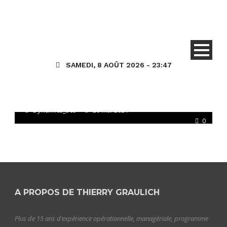
Core HR
HR (Talent) Général
Personnes/Employés/Gestionnaire
SAMEDI, 8 AOÛT 2026 - 23:47
D365HR – Importer en masse les
Photos des employés et
contracteurs
Dynamics_365
26 Mai 2021
0
A PROPOS DE THIERRY GRAULICH
Plus de 15 ans d’expérience opérationnelle, managériale, programme