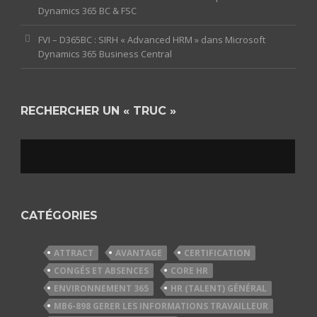
Dynamics 365 BC & FSC
FVI – D365BC : SIRH « Advanced HRM » dans Microsoft
Dynamics 365 Business Central
RECHERCHER UN « TRUC »
CATÉGORIES
ATTRACT
AVANTAGE
CERTIFICATION
CONGÉS ET ABSENCES
CORE HR
ENVIRONNEMENT 365
HR (TALENT) GÉNÉRAL
MB6-898 GERER LES INFORMATIONS TRAVAILLEUR