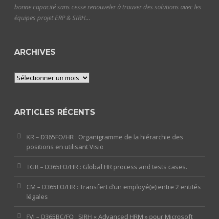
bonne capacité sans cesse renouveler à trouver des solutions avec les
équipes projet ERP & SIRH…
ARCHIVES
Archives
ARTICLES RÉCENTS
KR – D365FO/HR : Organigramme de la hiérarchie des
positions en utilisant Visio
TGR – D365FO/HR : Global HR process and tests cases.
CM – D365FO/HR : Transfert d’un employé(e) entre 2 entités
légales
FVI – D365BC/FO : SIRH « Advanced HRM » pour Microsoft