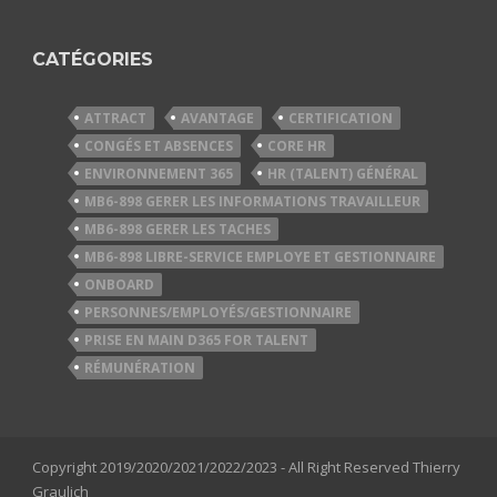
CATÉGORIES
ATTRACT
AVANTAGE
CERTIFICATION
CONGÉS ET ABSENCES
CORE HR
ENVIRONNEMENT 365
HR (TALENT) GÉNÉRAL
MB6-898 GERER LES INFORMATIONS TRAVAILLEUR
MB6-898 GERER LES TACHES
MB6-898 LIBRE-SERVICE EMPLOYE ET GESTIONNAIRE
ONBOARD
PERSONNES/EMPLOYÉS/GESTIONNAIRE
PRISE EN MAIN D365 FOR TALENT
RÉMUNÉRATION
Copyright 2019/2020/2021/2022/2023 - All Right Reserved Thierry
Graulich