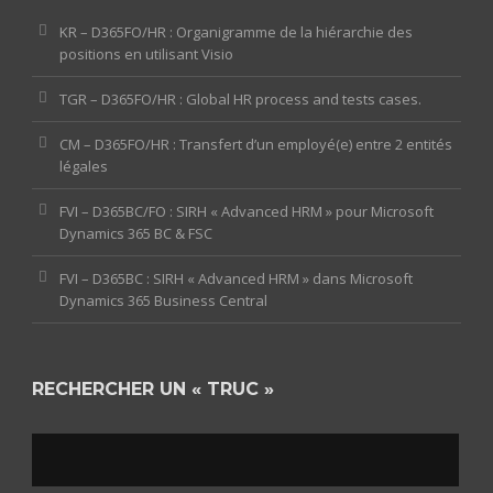
KR – D365FO/HR : Organigramme de la hiérarchie des
positions en utilisant Visio
TGR – D365FO/HR : Global HR process and tests cases.
CM – D365FO/HR : Transfert d’un employé(e) entre 2 entités
légales
FVI – D365BC/FO : SIRH « Advanced HRM » pour Microsoft
Dynamics 365 BC & FSC
FVI – D365BC : SIRH « Advanced HRM » dans Microsoft
Dynamics 365 Business Central
RECHERCHER UN « TRUC »