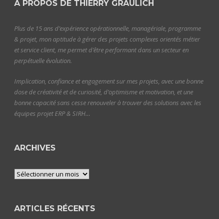
A PROPOS DE THIERRY GRAULICH
Plus de 15 ans d’expérience opérationnelle, managériale, programme
& projet, mon aptitude à gérer des projets complexes orientés métier
et service client, me permet d’être performant dans un secteur en
perpétuelle évolution.
Implication, confiance et engagement sur mes projets, avec une bonne
dose de créativité et de curiosité, d’optimisme et motivation, et une
bonne capacité sans cesse renouveler à trouver des solutions avec les
équipes projet ERP & SIRH…
ARCHIVES
Archives
ARTICLES RÉCENTS