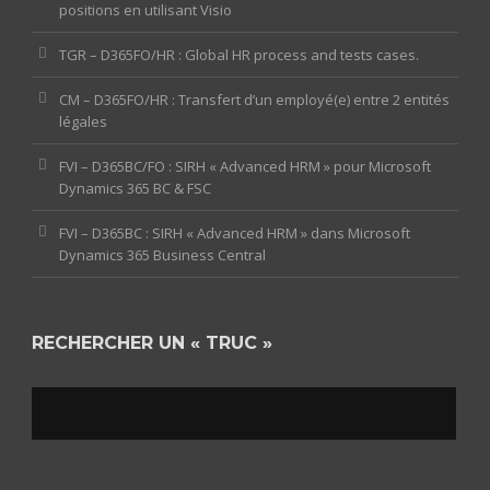
positions en utilisant Visio
TGR – D365FO/HR : Global HR process and tests cases.
CM – D365FO/HR : Transfert d’un employé(e) entre 2 entités
légales
FVI – D365BC/FO : SIRH « Advanced HRM » pour Microsoft
Dynamics 365 BC & FSC
FVI – D365BC : SIRH « Advanced HRM » dans Microsoft
Dynamics 365 Business Central
RECHERCHER UN « TRUC »