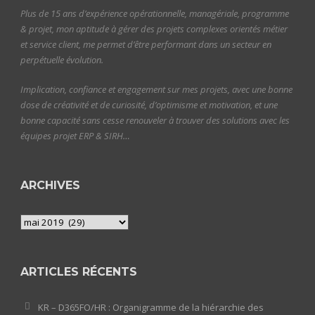
Plus de 15 ans d’expérience opérationnelle, managériale, programme
& projet, mon aptitude à gérer des projets complexes orientés métier
et service client, me permet d’être performant dans un secteur en
perpétuelle évolution.
Implication, confiance et engagement sur mes projets, avec une bonne
dose de créativité et de curiosité, d’optimisme et motivation, et une
bonne capacité sans cesse renouveler à trouver des solutions avec les
équipes projet ERP & SIRH…
ARCHIVES
Archives
ARTICLES RÉCENTS
KR – D365FO/HR : Organigramme de la hiérarchie des