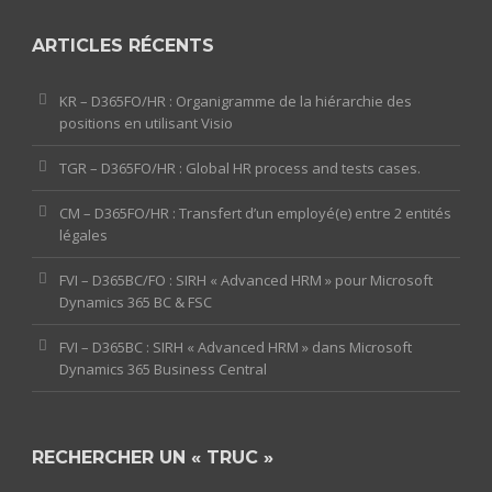
ARTICLES RÉCENTS
KR – D365FO/HR : Organigramme de la hiérarchie des
positions en utilisant Visio
TGR – D365FO/HR : Global HR process and tests cases.
CM – D365FO/HR : Transfert d’un employé(e) entre 2 entités
légales
FVI – D365BC/FO : SIRH « Advanced HRM » pour Microsoft
Dynamics 365 BC & FSC
FVI – D365BC : SIRH « Advanced HRM » dans Microsoft
Dynamics 365 Business Central
RECHERCHER UN « TRUC »