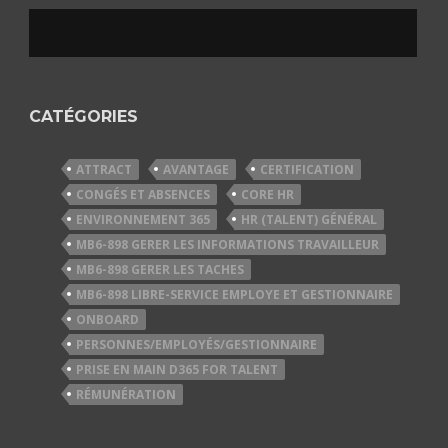
CATÉGORIES
ATTRACT
AVANTAGE
CERTIFICATION
CONGÉS ET ABSENCES
CORE HR
ENVIRONNEMENT 365
HR (TALENT) GÉNÉRAL
MB6-898 GERER LES INFORMATIONS TRAVAILLEUR
MB6-898 GERER LES TACHES
MB6-898 LIBRE-SERVICE EMPLOYE ET GESTIONNAIRE
ONBOARD
PERSONNES/EMPLOYÉS/GESTIONNAIRE
PRISE EN MAIN D365 FOR TALENT
RÉMUNÉRATION