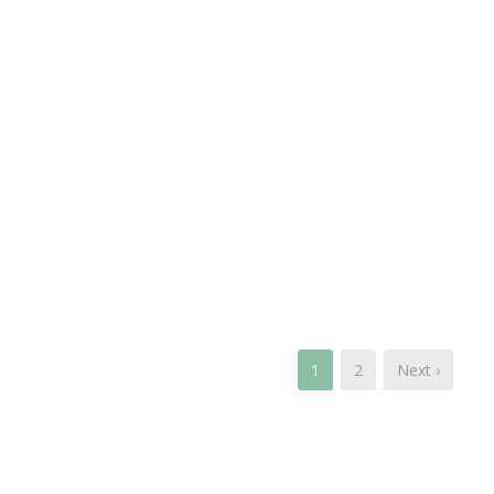
1
2
Next ›